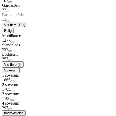
102
Gardasøen
73
Paris-området
11
Vis flere (151)
Bolig
Mobilhome
1277
Standplads
757
Lodgetelt
357
Vis flere (8)
Soverum
1 soverum
1865
2 soverum
1765
3 soverum
1190
4 soverum
297
badeværelse