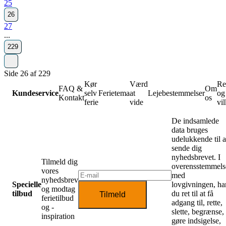
25
26
27
...
229
Side 26 af 229
Kør
Værd
Re
FAQ &
Om
Kundeservice
selv
Ferietema
at
Lejebestemmelser
og
Kontakt
os
ferie
vide
vil
De indsamlede
data bruges
udelukkende til a
sende dig
nyhedsbrevet. I
Tilmeld dig
overensstemmels
vores
med
nyhedsbrev
Specielle
lovgivningen, ha
og modtag
tilbud
du ret til at få
Tilmeld
ferietilbud
adgang til, rette,
og -
slette, begrænse,
inspiration
gøre indsigelse,