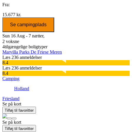
Fra:
15.677 kr.
Se campingplads
Sun 16 Aug - 7 nætter,
2 voksne
4
tilgængelige boligtyper
Marvilla Parks De Friese Meren
Læs 236 anmeldelser
8.4
Læs 236 anmeldelser
8.4
Camping
Holland
Friesland
Se på kort
Tilføj til favoritter
Se på kort
Tilføj til favoritter