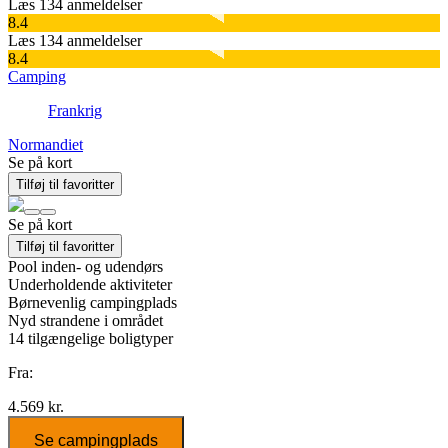
Læs 134 anmeldelser
8.4
Læs 134 anmeldelser
8.4
Camping
Frankrig
Normandiet
Se på kort
Tilføj til favoritter
Se på kort
Tilføj til favoritter
Pool inden- og udendørs
Underholdende aktiviteter
Børnevenlig campingplads
Nyd strandene i området
14
tilgængelige boligtyper
Fra:
4.569 kr.
Se campingplads