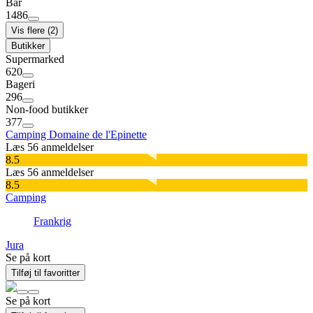
Bar
1486
Vis flere (2)
Butikker
Supermarked
620
Bageri
296
Non-food butikker
377
Camping Domaine de l'Epinette
Læs 56 anmeldelser
8.5
Læs 56 anmeldelser
8.5
Camping
Frankrig
Jura
Se på kort
Tilføj til favoritter
Se på kort