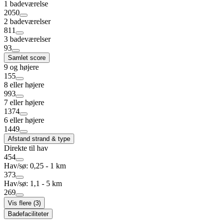
1 badeværelse
2050
2 badeværelser
811
3 badeværelser
93
Samlet score
9 og højere
155
8 eller højere
993
7 eller højere
1374
6 eller højere
1449
Afstand strand & type
Direkte til hav
454
Hav/sø: 0,25 - 1 km
373
Hav/sø: 1,1 - 5 km
269
Vis flere (3)
Badefaciliteter