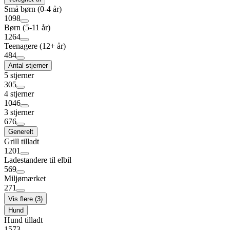
Små børn (0-4 år)
1098
Børn (5-11 år)
1264
Teenagere (12+ år)
484
Antal stjerner
5 stjerner
305
4 stjerner
1046
3 stjerner
676
Generelt
Grill tilladt
1201
Ladestandere til elbil
569
Miljømærket
271
Vis flere (3)
Hund
Hund tilladt
1573