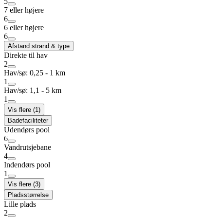
5
7 eller højere
6
6 eller højere
6
Afstand strand & type
Direkte til hav
2
Hav/sø: 0,25 - 1 km
1
Hav/sø: 1,1 - 5 km
1
Vis flere (1)
Badefaciliteter
Udendørs pool
6
Vandrutsjebane
4
Indendørs pool
1
Vis flere (3)
Pladsstørrelse
Lille plads
2