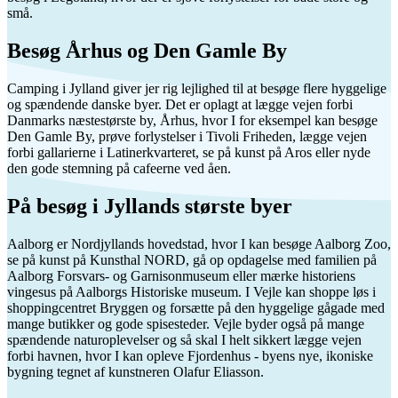
små.
Besøg Århus og Den Gamle By
Camping i Jylland giver jer rig lejlighed til at besøge flere hyggelige
og spændende danske byer. Det er oplagt at lægge vejen forbi
Danmarks næstestørste by, Århus, hvor I for eksempel kan besøge
Den Gamle By, prøve forlystelser i Tivoli Friheden, lægge vejen
forbi gallarierne i Latinerkvarteret, se på kunst på Aros eller nyde
den gode stemning på cafeerne ved åen.
På besøg i Jyllands største byer
Aalborg er Nordjyllands hovedstad, hvor I kan besøge Aalborg Zoo,
se på kunst på Kunsthal NORD, gå op opdagelse med familien på
Aalborg Forsvars- og Garnisonmuseum eller mærke historiens
vingesus på Aalborgs Historiske museum. I Vejle kan shoppe løs i
shoppingcentret Bryggen og forsætte på den hyggelige gågade med
mange butikker og gode spisesteder. Vejle byder også på mange
spændende naturoplevelser og så skal I helt sikkert lægge vejen
forbi havnen, hvor I kan opleve Fjordenhus - byens nye, ikoniske
bygning tegnet af kunstneren Olafur Eliasson.