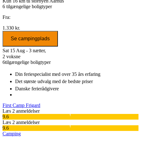
Kun 16 km til storbyen Aarhus
6
tilgængelige boligtyper
Fra:
1.330 kr.
Se campingplads
Sat 15 Aug - 3 nætter,
2 voksne
6
tilgængelige boligtyper
Din feriespecialist
med over 35 års erfaring
Det største udvalg
med de bedste priser
Danske
ferierådgivere
First Camp Frigard
Læs 2 anmeldelser
9.6
Læs 2 anmeldelser
9.6
Camping