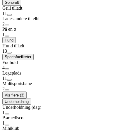
Generelt
Grill tilladt
11
Ladestandere til elbil
2
På en ø
1
Hund
Hund tilladt
13
Sportsfaciliteter
Fodbold
4
Legeplads
11
Multisportsbane
2
Vis flere (3)
Underholdning
Underholdning (dag)
1
Børnedisco
1
Miniklub