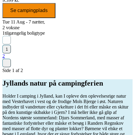
9.399 kr.
Se campingplads
Tue 11 Aug - 7 nætter,
2 voksne
1
tilgængelig boligtype
1
2
Side 1 af 2
Jyllands natur på campingferien
Holder I camping i Jylland, kan I opleve den oplevelsesrige natur
med Vesterhavet i vest og de frodige Mols Bjerge i øst. Naturen
indbyder til vandreture eller cykelture i det fri eller måske en skitur
på den kunstige skibakke i Gjern? I må heller ikke gå glip af
Nordens største sommerland: Djurs Sommerland, med masser af
fantastiske forlystelser eller måske et besøg i Randers Regnskov
med masser af flotte dyr og planter lokker? Børnene vil elske et
besøg i Legoland, hvor der er sjove forlystelser for både store og