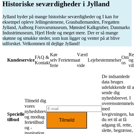
Historiske seværdigheder i Jylland
Jylland byder på mange historiske seværdigheder og I kan for
eksempel opleve Jellingestenene, Grauballemanden, Fregatten
Jylland, Aalborg Forsvarsmuseum, Mønsted Kalkgruber, Danmarks
Industrimuseum, Hjerl Hede og meget mere. Der er så mange
skønne og smukke steder, som kun ligger og venter på at blive
udforsket. Velkommen til dejlige Jylland!
Kør
Værd
Re
FAQ &
Om
Kundeservice
selv
Ferietema
at
Lejebestemmelser
og
Kontakt
os
ferie
vide
vil
De indsamlede
data bruges
udelukkende til a
sende dig
nyhedsbrevet. I
Tilmeld dig
overensstemmels
vores
med
nyhedsbrev
Specielle
lovgivningen, ha
og modtag
tilbud
du ret til at få
Tilmeld
ferietilbud
adgang til, rette,
og -
slette, begrænse,
inspiration