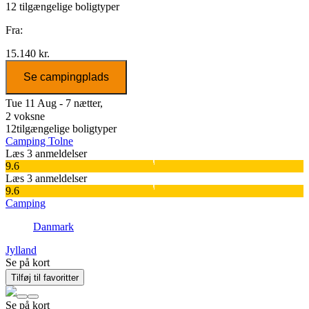
12
tilgængelige boligtyper
Fra:
15.140 kr.
Se campingplads
Tue 11 Aug - 7 nætter,
2 voksne
12
tilgængelige boligtyper
Camping Tolne
Læs 3 anmeldelser
9.6
Læs 3 anmeldelser
9.6
Camping
Danmark
Jylland
Se på kort
Tilføj til favoritter
Se på kort