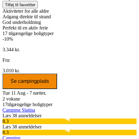
Tilføj til favoritter
Aktiviteter for alle aldre
Adgang direkte til strand
God underholdning
Perfekt til en aktiv ferie
17
tilgængelige boligtyper
-10%
3.344 kr.
Fra:
3.010 kr.
Se campingplads
Tue 11 Aug - 7 nætter,
2 voksne
17
tilgængelige boligtyper
Camping Slatina
Læs 38 anmeldelser
8.3
Læs 38 anmeldelser
8.3
Camping