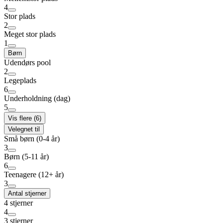
4
Stor plads
2
Meget stor plads
1
Børn
Udendørs pool
2
Legeplads
6
Underholdning (dag)
5
Vis flere (6)
Velegnet til
Små børn (0-4 år)
3
Børn (5-11 år)
6
Teenagere (12+ år)
3
Antal stjerner
4 stjerner
4
3 stjerner