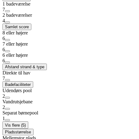
1 badeværelse
7
2 badeværelser
4
Samlet score
8 eller højere
6
7 eller højere
6
6 eller højere
6
Afstand strand & type
Direkte til hav
7
Badefaciliteter
Udendørs pool
2
Vandrutsjebane
2
Separat børnepool
1
Vis flere (5)
Pladsstørrelse
Mellemstor plads