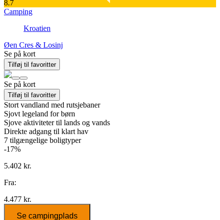
8.7
Camping
Kroatien
Øen Cres & Losinj
Se på kort
Tilføj til favoritter
Se på kort
Tilføj til favoritter
Stort vandland med rutsjebaner
Sjovt legeland for børn
Sjove aktiviteter til lands og vands
Direkte adgang til klart hav
7
tilgængelige boligtyper
-17%
5.402 kr.
Fra:
4.477 kr.
Se campingplads