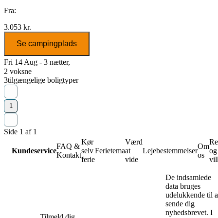
Fra:
3.053 kr.
Se campingplads
Fri 14 Aug - 3 nætter,
2 voksne
3
tilgængelige boligtyper
1
Side 1 af 1
Kør
Værd
Re
FAQ &
Om
Kundeservice
selv
Ferietema
at
Lejebestemmelser
og
Kontakt
os
ferie
vide
vil
De indsamlede
data bruges
udelukkende til a
sende dig
nyhedsbrevet. I
Tilmeld dig