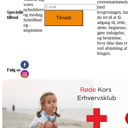
overensstemmels
vores
med
nyhedsbrev
Specielle
lovgivningen, ha
og modtag
tilbud
du ret til at få
Tilmeld
ferietilbud
adgang til, rette,
og -
slette, begrænse,
inspiration
gøre indsigelse,
og bestemme,
hvor dine data er
ved afslutning af
brugen.
Følg os