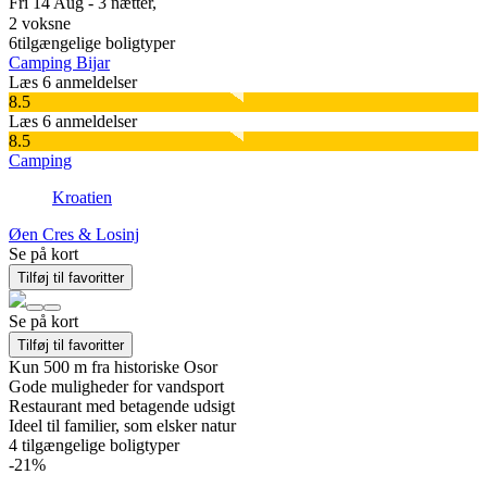
Fri 14 Aug - 3 nætter,
2 voksne
6
tilgængelige boligtyper
Camping Bijar
Læs 6 anmeldelser
8.5
Læs 6 anmeldelser
8.5
Camping
Kroatien
Øen Cres & Losinj
Se på kort
Tilføj til favoritter
Se på kort
Tilføj til favoritter
Kun 500 m fra historiske Osor
Gode muligheder for vandsport
Restaurant med betagende udsigt
Ideel til familier, som elsker natur
4
tilgængelige boligtyper
-21%