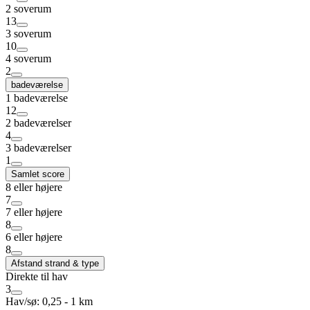
2 soverum
13
3 soverum
10
4 soverum
2
badeværelse
1 badeværelse
12
2 badeværelser
4
3 badeværelser
1
Samlet score
8 eller højere
7
7 eller højere
8
6 eller højere
8
Afstand strand & type
Direkte til hav
3
Hav/sø: 0,25 - 1 km