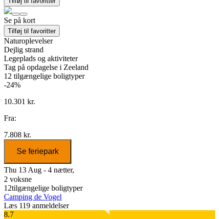
Tilføj til favoritter
Se på kort
Tilføj til favoritter
Naturoplevelser
Dejlig strand
Legeplads og aktiviteter
Tag på opdagelse i Zeeland
12
tilgængelige boligtyper
-24%
10.301 kr.
Fra:
7.808 kr.
Se feriepark
Thu 13 Aug - 4 nætter,
2 voksne
12
tilgængelige boligtyper
Camping de Vogel
Læs 119 anmeldelser
8.7