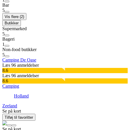
Bar
5
Vis flere (2)
Butikker
Supermarked
5
Bageri
1
Non-food butikker
5
Camping De Oase
Læs 96 anmeldelser
8.6
Læs 96 anmeldelser
8.6
Camping
Holland
Zeeland
Se på kort
Tilføj til favoritter
Se på kort