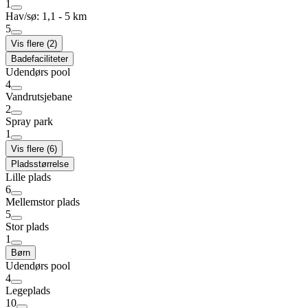
1
Hav/sø: 1,1 - 5 km
5
Vis flere (2)
Badefaciliteter
Udendørs pool
4
Vandrutsjebane
2
Spray park
1
Vis flere (6)
Pladsstørrelse
Lille plads
6
Mellemstor plads
5
Stor plads
1
Børn
Udendørs pool
4
Legeplads
10