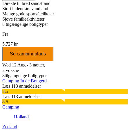
Direkte til bred sandstrand
Stort indendørs vandland
Mange gode sportsfaciliteter
Sjove familieaktiviteter
8
tilgængelige boligtyper
Fra:
5.727 kr.
Se campingplads
Wed 12 Aug - 3 nætter,
2 voksne
8
tilgængelige boligtyper
Camping In de Bongerd
Læs 113 anmeldelser
8.5
Læs 113 anmeldelser
8.5
Camping
Holland
Zeeland