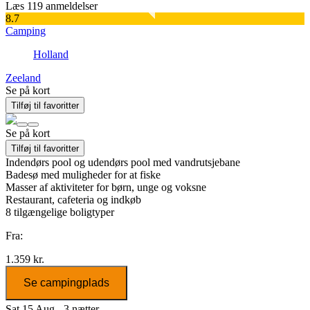
Læs 119 anmeldelser
8.7
Camping
Holland
Zeeland
Se på kort
Tilføj til favoritter
Se på kort
Tilføj til favoritter
Indendørs pool og udendørs pool med vandrutsjebane
Badesø med muligheder for at fiske
Masser af aktiviteter for børn, unge og voksne
Restaurant, cafeteria og indkøb
8
tilgængelige boligtyper
Fra:
1.359 kr.
Se campingplads
Sat 15 Aug - 3 nætter,