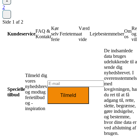
1
2
Side 1 af 2
Kør
Værd
Re
FAQ &
Om
Kundeservice
selv
Ferietema
at
Lejebestemmelser
og
Kontakt
os
ferie
vide
vil
De indsamlede
data bruges
udelukkende til a
sende dig
nyhedsbrevet. I
Tilmeld dig
overensstemmels
vores
med
nyhedsbrev
Specielle
lovgivningen, ha
og modtag
tilbud
du ret til at få
Tilmeld
ferietilbud
adgang til, rette,
og -
slette, begrænse,
inspiration
gøre indsigelse,
og bestemme,
hvor dine data er
ved afslutning af
brugen.