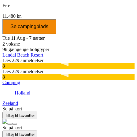
Fra:
11.480 kr.
Se campingplads
Tue 11 Aug - 7 nætter,
2 voksne
9
tilgængelige boligtyper
Landal Beach Resort
Læs 229 anmeldelser
8
Læs 229 anmeldelser
8
Camping
Holland
Zeeland
Se på kort
Tilføj til favoritter
Se på kort
Tilføj til favoritter