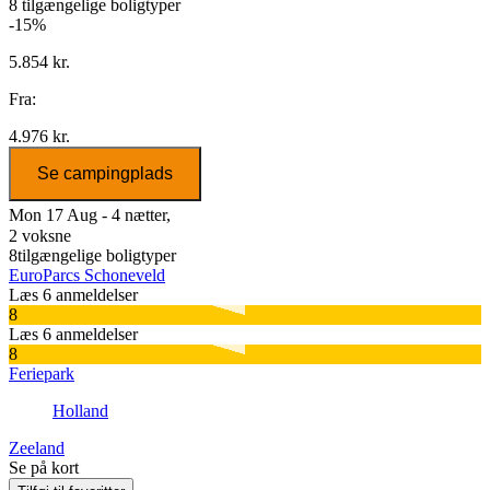
8
tilgængelige boligtyper
-15%
5.854 kr.
Fra:
4.976 kr.
Se campingplads
Mon 17 Aug - 4 nætter,
2 voksne
8
tilgængelige boligtyper
EuroParcs Schoneveld
Læs 6 anmeldelser
8
Læs 6 anmeldelser
8
Feriepark
Holland
Zeeland
Se på kort