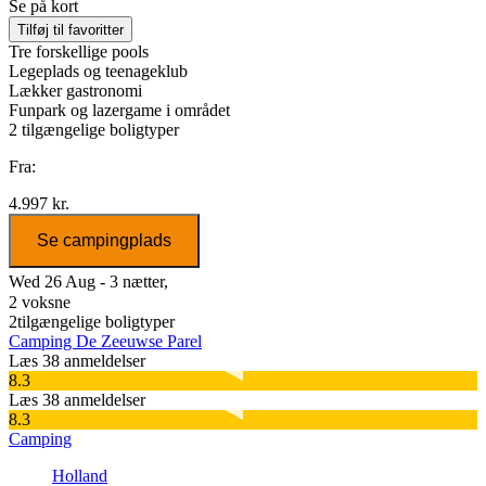
Se på kort
Tilføj til favoritter
Tre forskellige pools
Legeplads og teenageklub
Lækker gastronomi
Funpark og lazergame i området
2
tilgængelige boligtyper
Fra:
4.997 kr.
Se campingplads
Wed 26 Aug - 3 nætter,
2 voksne
2
tilgængelige boligtyper
Camping De Zeeuwse Parel
Læs 38 anmeldelser
8.3
Læs 38 anmeldelser
8.3
Camping
Holland