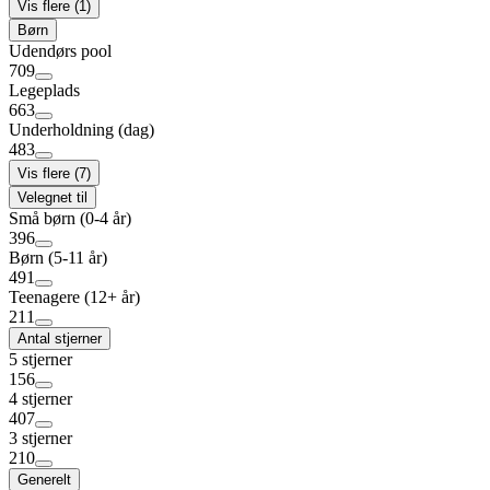
Vis flere (1)
Børn
Udendørs pool
709
Legeplads
663
Underholdning (dag)
483
Vis flere (7)
Velegnet til
Små børn (0-4 år)
396
Børn (5-11 år)
491
Teenagere (12+ år)
211
Antal stjerner
5 stjerner
156
4 stjerner
407
3 stjerner
210
Generelt