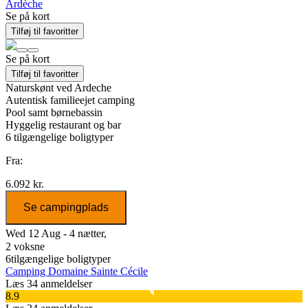
Ardèche
Se på kort
Tilføj til favoritter
Se på kort
Tilføj til favoritter
Naturskønt ved Ardeche
Autentisk familieejet camping
Pool samt børnebassin
Hyggelig restaurant og bar
6
tilgængelige boligtyper
Fra:
6.092 kr.
Se campingplads
Wed 12 Aug - 4 nætter,
2 voksne
6
tilgængelige boligtyper
Camping Domaine Sainte Cécile
Læs 34 anmeldelser
8.9