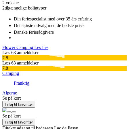
2 voksne
2
tilgængelige boligtyper
Din feriespecialist
med over 35 års erfaring
Det største udvalg
med de bedste priser
Danske
ferierådgivere
Flower Camping Les Iles
Læs 63 anmeldelser
7.8
Læs 63 anmeldelser
7.8
Camping
Frankrig
Alperne
Se på kort
Tilføj til favoritter
Se på kort
Tilføj til favoritter
Direkte adgang til badesøen Lac de Passy