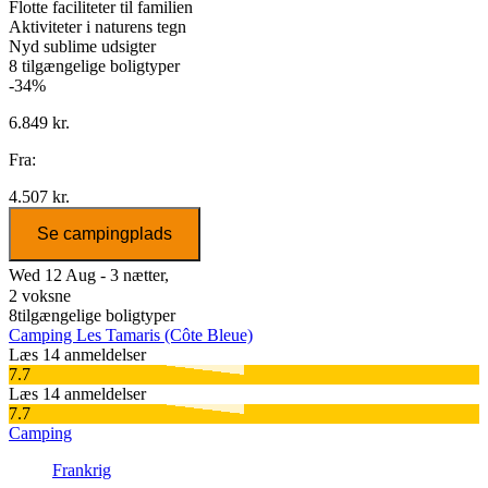
Flotte faciliteter til familien
Aktiviteter i naturens tegn
Nyd sublime udsigter
8
tilgængelige boligtyper
-34%
6.849 kr.
Fra:
4.507 kr.
Se campingplads
Wed 12 Aug - 3 nætter,
2 voksne
8
tilgængelige boligtyper
Camping Les Tamaris (Côte Bleue)
Læs 14 anmeldelser
7.7
Læs 14 anmeldelser
7.7
Camping
Frankrig