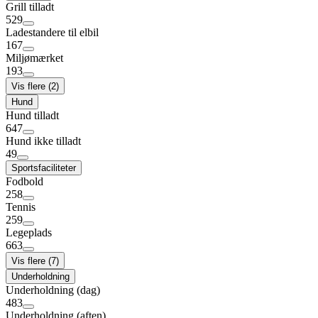
Grill tilladt
529
Ladestandere til elbil
167
Miljømærket
193
Vis flere (2)
Hund
Hund tilladt
647
Hund ikke tilladt
49
Sportsfaciliteter
Fodbold
258
Tennis
259
Legeplads
663
Vis flere (7)
Underholdning
Underholdning (dag)
483
Underholdning (aften)