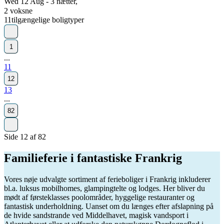
Wed 12 Aug - 3 nætter,
2 voksne
11
tilgængelige boligtyper
1
...
11
12
13
...
82
Side 12 af 82
Familieferie i fantastiske Frankrig
Vores nøje udvalgte sortiment af ferieboliger i Frankrig inkluderer
bl.a. luksus mobilhomes, glampingtelte og lodges. Her bliver du
mødt af førsteklasses poolområder, hyggelige restauranter og
fantastisk underholdning. Uanset om du længes efter afslapning på
de hvide sandstrande ved Middelhavet, magisk vandsport i