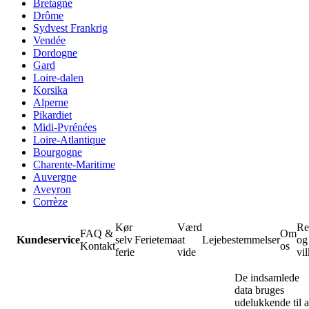
Bretagne
Drôme
Sydvest Frankrig
Vendée
Dordogne
Gard
Loire-dalen
Korsika
Alperne
Pikardiet
Midi-Pyrénées
Loire-Atlantique
Bourgogne
Charente-Maritime
Auvergne
Aveyron
Corrèze
Kør
Værd
Re
FAQ &
Om
Kundeservice
selv
Ferietema
at
Lejebestemmelser
og
Kontakt
os
ferie
vide
vil
De indsamlede
data bruges
udelukkende til a