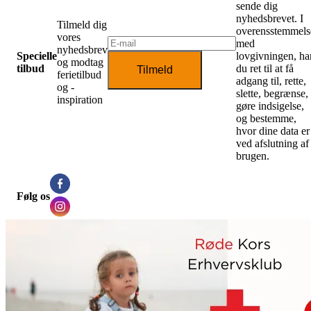
sende dig
nyhedsbrevet. I
Tilmeld dig
overensstemmels
vores
med
nyhedsbrev
Specielle
lovgivningen, ha
og modtag
tilbud
du ret til at få
Tilmeld
ferietilbud
adgang til, rette,
og -
slette, begrænse,
inspiration
gøre indsigelse,
og bestemme,
hvor dine data er
ved afslutning af
brugen.
Følg os