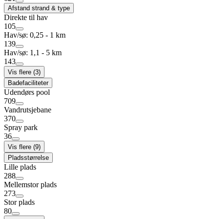
Afstand strand & type
Direkte til hav
105
Hav/sø: 0,25 - 1 km
139
Hav/sø: 1,1 - 5 km
143
Vis flere (3)
Badefaciliteter
Udendørs pool
709
Vandrutsjebane
370
Spray park
36
Vis flere (9)
Pladsstørrelse
Lille plads
288
Mellemstor plads
273
Stor plads
80