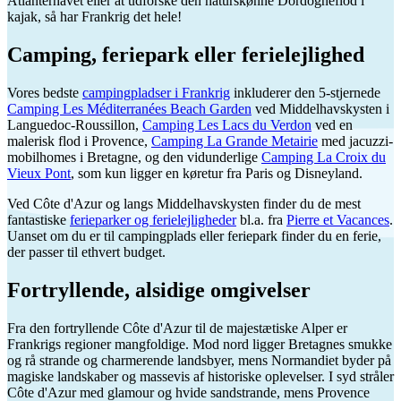
Atlanterhavet eller at udforske den naturskønne Dordogneflod i
kajak, så har Frankrig det hele!
Camping, feriepark eller ferielejlighed
Vores bedste
campingpladser i Frankrig
inkluderer den 5-stjernede
Camping Les Méditerranées Beach Garden
ved Middelhavskysten i
Languedoc-Roussillon,
Camping Les Lacs du Verdon
ved en
malerisk flod i Provence,
Camping La Grande Metairie
med jacuzzi-
mobilhomes i Bretagne, og den vidunderlige
Camping La Croix du
Vieux Pont
, som kun ligger en køretur fra Paris og Disneyland.
Ved Côte d'Azur og langs Middelhavskysten finder du de mest
fantastiske
ferieparker og ferielejligheder
bl.a. fra
Pierre et Vacances
.
Uanset om du er til campingplads eller feriepark finder du en ferie,
der passer til ethvert budget.
Fortryllende, alsidige omgivelser
Fra den fortryllende Côte d'Azur til de majestætiske Alper er
Frankrigs regioner mangfoldige. Mod nord ligger Bretagnes smukke
og rå strande og charmerende landsbyer, mens Normandiet byder på
magiske landskaber og massevis af historiske oplevelser. I syd stråler
Côte d'Azur med glamour og hvide sandstrande, mens Provence