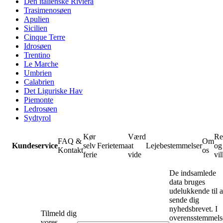
Den italienske Riviera
Trasimenosøen
Apulien
Sicilien
Cinque Terre
Idrosøen
Trentino
Le Marche
Umbrien
Calabrien
Det Liguriske Hav
Piemonte
Ledrosøen
Sydtyrol
Kør
Værd
Re
FAQ &
Om
Kundeservice
selv
Ferietema
at
Lejebestemmelser
og
Kontakt
os
ferie
vide
vil
De indsamlede
data bruges
udelukkende til a
sende dig
nyhedsbrevet. I
Tilmeld dig
overensstemmels
vores