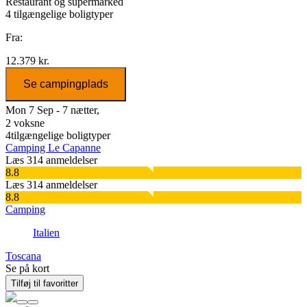
Restaurant og supermarked
4
tilgængelige boligtyper
Fra:
12.379 kr.
Se campingplads
Mon 7 Sep - 7 nætter,
2 voksne
4
tilgængelige boligtyper
Camping Le Capanne
Læs 314 anmeldelser
8.8
Læs 314 anmeldelser
8.8
Camping
Italien
Toscana
Se på kort
Tilføj til favoritter