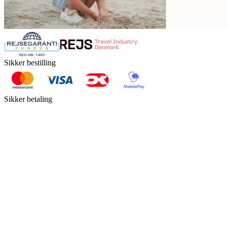
Sikker bestilling
Sikker betaling