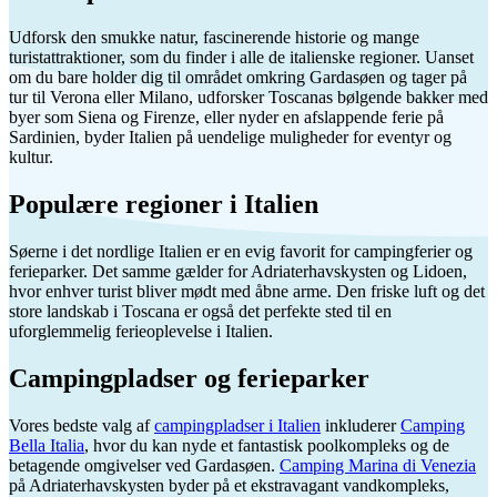
Udforsk den smukke natur, fascinerende historie og mange
turistattraktioner, som du finder i alle de italienske regioner. Uanset
om du bare holder dig til området omkring Gardasøen og tager på
tur til Verona eller Milano, udforsker Toscanas bølgende bakker med
byer som Siena og Firenze, eller nyder en afslappende ferie på
Sardinien, byder Italien på uendelige muligheder for eventyr og
kultur.
Populære regioner i Italien
Søerne i det nordlige Italien er en evig favorit for campingferier og
ferieparker. Det samme gælder for Adriaterhavskysten og Lidoen,
hvor enhver turist bliver mødt med åbne arme. Den friske luft og det
store landskab i Toscana er også det perfekte sted til en
uforglemmelig ferieoplevelse i Italien.
Campingpladser og ferieparker
Vores bedste valg af
campingpladser i Italien
inkluderer
Camping
Bella Italia
, hvor du kan nyde et fantastisk poolkompleks og de
betagende omgivelser ved Gardasøen.
Camping Marina di Venezia
på Adriaterhavskysten byder på et ekstravagant vandkompleks,