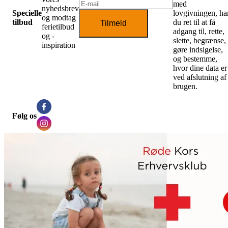
med
nyhedsbrev
Specielle
lovgivningen, ha
og modtag
tilbud
du ret til at få
Tilmeld
ferietilbud
adgang til, rette,
og -
slette, begrænse,
inspiration
gøre indsigelse,
og bestemme,
hvor dine data er
ved afslutning af
brugen.
Følg os