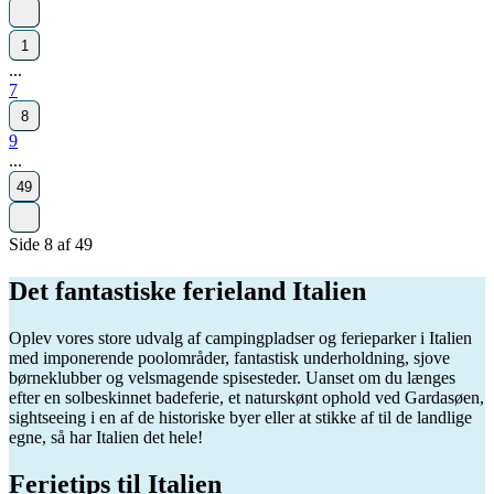
1
...
7
8
9
...
49
Side 8 af 49
Det fantastiske ferieland Italien
Oplev vores store udvalg af campingpladser og ferieparker i Italien
med imponerende poolområder, fantastisk underholdning, sjove
børneklubber og velsmagende spisesteder. Uanset om du længes
efter en solbeskinnet badeferie, et naturskønt ophold ved Gardasøen,
sightseeing i en af de historiske byer eller at stikke af til de landlige
egne, så har Italien det hele!
Ferietips til Italien