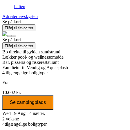
Italien
Adriaterhavskysten
Se på kort
Tilføj til favoritter
Se på kort
Tilføj til favoritter
Bo direkte til gylden sandstrand
Lækker pool- og wellnessområde
Bar, pizzeria og fiskerestaurant
Familietur til Vendig og Aquasplash
4
tilgængelige boligtyper
Fra:
10.602 kr.
Se campingplads
Wed 19 Aug - 4 nætter,
2 voksne
4
tilgængelige boligtyper