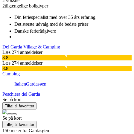
2 voksne
2
tilgængelige boligtyper
Din feriespecialist
med over 35 års erfaring
Det største udvalg
med de bedste priser
Danske
ferierådgivere
Del Garda Village & Camping
Læs 274 anmeldelser
8.8
Læs 274 anmeldelser
8.8
Camping
Italien
Gardasøen
Peschiera del Garda
Se på kort
Tilføj til favoritter
Se på kort
Tilføj til favoritter
150 meter fra Gardasøen