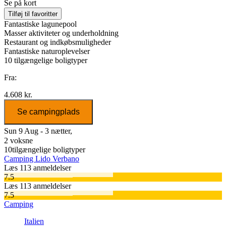
Se på kort
Tilføj til favoritter
Fantastiske lagunepool
Masser aktiviteter og underholdning
Restaurant og indkøbsmuligheder
Fantastiske naturoplevelser
10
tilgængelige boligtyper
Fra:
4.608 kr.
Se campingplads
Sun 9 Aug - 3 nætter,
2 voksne
10
tilgængelige boligtyper
Camping Lido Verbano
Læs 113 anmeldelser
7.5
Læs 113 anmeldelser
7.5
Camping
Italien