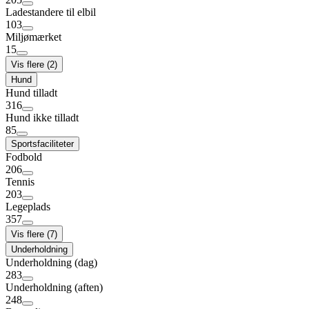
Ladestandere til elbil
103
Miljømærket
15
Vis flere (2)
Hund
Hund tilladt
316
Hund ikke tilladt
85
Sportsfaciliteter
Fodbold
206
Tennis
203
Legeplads
357
Vis flere (7)
Underholdning
Underholdning (dag)
283
Underholdning (aften)
248