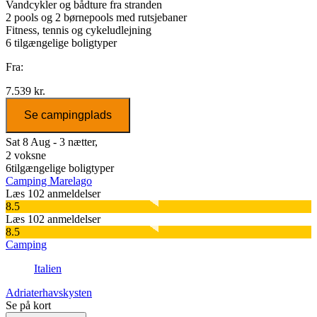
Vandcykler og bådture fra stranden
2 pools og 2 børnepools med rutsjebaner
Fitness, tennis og cykeludlejning
6
tilgængelige boligtyper
Fra:
7.539 kr.
Se campingplads
Sat 8 Aug - 3 nætter,
2 voksne
6
tilgængelige boligtyper
Camping Marelago
Læs 102 anmeldelser
8.5
Læs 102 anmeldelser
8.5
Camping
Italien
Adriaterhavskysten
Se på kort