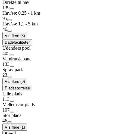
Direkte til hav
139
Hav/sø: 0,25 - 1 km
95
Hav/sø: 1,1 - 5 km
46
Vis flere (3)
Badefaciliteter
Udendørs pool
405
Vandrutsjebane
133
Spray park
23
Vis flere (9)
Pladsstørrelse
Lille plads
113
Mellemstor plads
107
Stor plads
46
Vis flere (1)
Børn