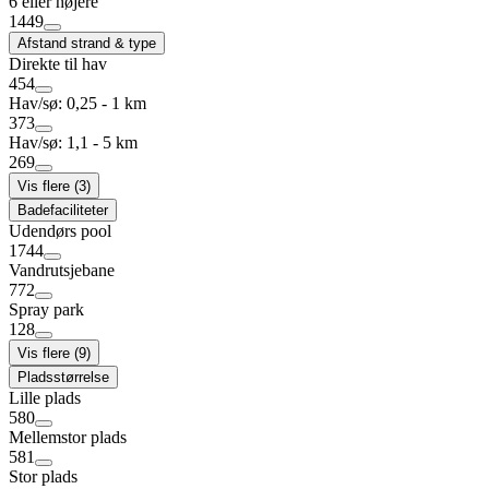
6 eller højere
1449
Afstand strand & type
Direkte til hav
454
Hav/sø: 0,25 - 1 km
373
Hav/sø: 1,1 - 5 km
269
Vis flere (3)
Badefaciliteter
Udendørs pool
1744
Vandrutsjebane
772
Spray park
128
Vis flere (9)
Pladsstørrelse
Lille plads
580
Mellemstor plads
581
Stor plads