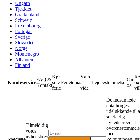
Ungarn
Tjekkiet
Grækenland
Schweiz
Luxembourg
Portugal
Sverige
Slovakiet
Norge
Montenegro
Albanien
Finland
Kør
Værd
Re
FAQ &
Om
Kundeservice
selv
Ferietema
at
Lejebestemmelser
og
Kontakt
os
ferie
vide
vil
De indsamlede
data bruges
udelukkende til a
sende dig
nyhedsbrevet. I
Tilmeld dig
overensstemmels
vores
med
nyhedsbrev
Specielle
lovgivningen, ha