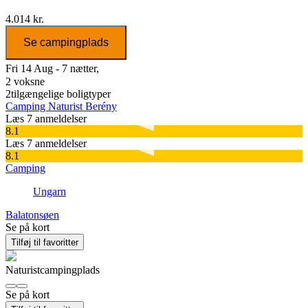
4.014 kr.
Se campingplads
Fri 14 Aug - 7 nætter,
2 voksne
2
tilgængelige boligtyper
Camping Naturist Berény
Læs 7 anmeldelser
8.1
Læs 7 anmeldelser
8.1
Camping
Ungarn
Balatonsøen
Se på kort
Tilføj til favoritter
Naturistcampingplads
Se på kort