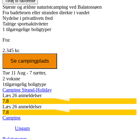
Tilføj til favoritter
Største og ældste naturistcamping ved Balatonsøen
Fra badebroen eller stranden direkte i vandet
Nydelse i privatlivets fred
Talrige sportsaktiviteter
1
tilgængelige boligtyper
Fra:
2.345 kr.
Se campingplads
Tue 11 Aug - 7 nætter,
2 voksne
1
tilgængelig boligtype
Camping Strand-Holiday
Læs 26 anmeldelser
7.8
Læs 26 anmeldelser
7.8
Camping
Ungarn
Balatonsøen