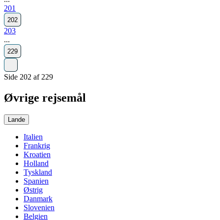
201
202
203
...
229
Side 202 af 229
Øvrige rejsemål
Lande
Italien
Frankrig
Kroatien
Holland
Tyskland
Spanien
Østrig
Danmark
Slovenien
Belgien