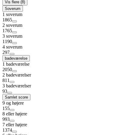
Vis flere (8)
Soverum
1 soverum
1865
2 soverum
1765
3 soverum
1190
4 soverum
297
badeværelse
1 badeværelse
2050
2 badeværelser
811
3 badeværelser
93
Samlet score
9 og højere
155
8 eller højere
993
7 eller højere
1374