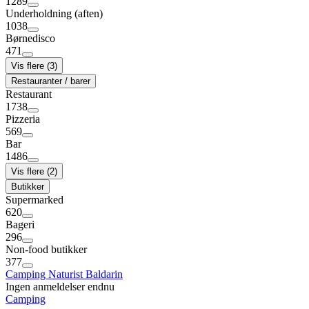
1289
Underholdning (aften)
1038
Børnedisco
471
Vis flere (3)
Restauranter / barer
Restaurant
1738
Pizzeria
569
Bar
1486
Vis flere (2)
Butikker
Supermarked
620
Bageri
296
Non-food butikker
377
Camping Naturist Baldarin
Ingen anmeldelser endnu
Camping