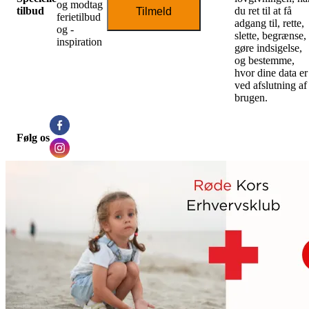
og modtag
tilbud
du ret til at få
Tilmeld
ferietilbud
adgang til, rette,
og -
slette, begrænse,
inspiration
gøre indsigelse,
og bestemme,
hvor dine data er
ved afslutning af
brugen.
Følg os