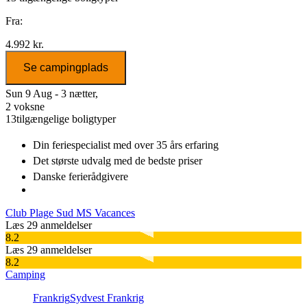
Fra:
4.992 kr.
Se campingplads
Sun 9 Aug - 3 nætter,
2 voksne
13
tilgængelige boligtyper
Din feriespecialist
med over 35 års erfaring
Det største udvalg
med de bedste priser
Danske
ferierådgivere
Club Plage Sud MS Vacances
Læs 29 anmeldelser
8.2
Læs 29 anmeldelser
8.2
Camping
Frankrig
Sydvest Frankrig