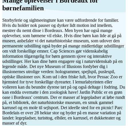
Mange oplevelser i Bordeaux for
børnefamilien
Storbyferie og sightseeingture kan være udfordrende for familier.
Hvis du holder nok pauser og dyrker lidt motion ind imellem,
mestrer du nemt disse i Bordeaux. Men byen har også mange
oplevelser, som børnene vil elske. Hvis dine børn kan lide at gå på
museer, anbefaler vi det naturhistoriske museum, som udover den
permanente udstilling også byder på mange midlertidige udstillinger
om vidt forskellige emner. Cap Sciences gør videnskabelig
information tilgængelig for børn gennem sjove og interaktive
udstillinger. Her kan dine børn engagere sig i naturvidenskab på en
legende måde. Det nye Museum of Illusions fordyber dig i
illusionernes utrolige verden: hologrammer, spejlspil, puslespil,
optiske illusioner osv. Kom ud i den friske luft, hvor Pessac Zoo er
hjemsted for tyve forskellige dyrearter. I lemurlabyrinten eller
volieren kan du beundre dyrene tæt på og også deltage i fodring. Du
kan endda overnatte i den zoologisk have! Jardin Public er en grøn
oase i Bordeaux' centrum. Der er masser af legepladser at løbe rundt
på, et bibliotek, det naturhistoriske museum, en smuk gammel
karrusel og en mole til sejlsport. Det ideelle sted for en picnic! Parc
Bordelais er over 28 hektar stor og byder på en masse variation på
landet: legepladser, turisttog, elbiler, en karrusel, et dukketeater og
masser af dyr.