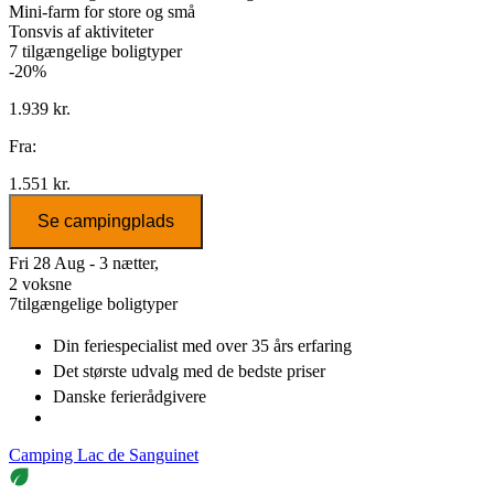
Mini-farm for store og små
Tonsvis af aktiviteter
7
tilgængelige boligtyper
-20%
1.939 kr.
Fra:
1.551 kr.
Se campingplads
Fri 28 Aug - 3 nætter,
2 voksne
7
tilgængelige boligtyper
Din feriespecialist
med over 35 års erfaring
Det største udvalg
med de bedste priser
Danske
ferierådgivere
Camping Lac de Sanguinet