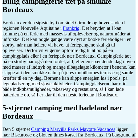
Billig campingferie tæt på smukke
Bordeaux
Bordeaux er den største by i området Gironde og hovedstaden i
regionen Nouvelle-Aquitaine i
Frankrig
. Det betyder, at I kan
komme på en ferie med massevis af oplevelser og naturområder at
udforske. Det kan nogle gange være dyrt at booke ferieboliger i en
storby, når man hellere vil have, at feriepengene skal gå til
oplevelser. Derfor vil vi gerne opfordre dig til at bo på en
campingplads eller i en feriepark nær Bordeaux. Campingferie tæt
på en storby har også den fordel, at I, efter en spændende dag i byen
med masser af indtryk og mange tilbagelagte kilometer i benene, kan
slappe af i den smukke natur på jeres mobilhomes terrasse og samle
kræfter til en ny dag. Børnene kan slippe energien løs i pools, på
legepladser og med sjove aktiviteter. Campingpladserne har ofte
både indkøbsmuligheder, takeaway og restaurant, så I kan lade
batterierne op, så I er klar til den næste feriedag i Bordeaux.
5-stjernet camping med badeland nær
Bordeaux
Den 5-stjernet
Camping Marvilla Parks Mayotte Vacances
ligger
nær Biscarosse og blot en times kørsel fra Bordeaux. På baggrund af