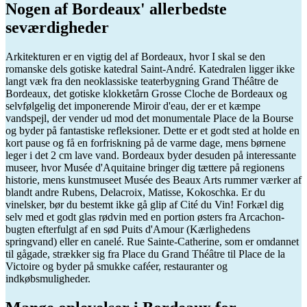
Nogen af Bordeaux' allerbedste
seværdigheder
Arkitekturen er en vigtig del af Bordeaux, hvor I skal se den
romanske dels gotiske katedral Saint-André. Katedralen ligger ikke
langt væk fra den neoklassiske teaterbygning Grand Théâtre de
Bordeaux, det gotiske klokketårn Grosse Cloche de Bordeaux og
selvfølgelig det imponerende Miroir d'eau, der er et kæmpe
vandspejl, der vender ud mod det monumentale Place de la Bourse
og byder på fantastiske refleksioner. Dette er et godt sted at holde en
kort pause og få en forfriskning på de varme dage, mens børnene
leger i det 2 cm lave vand. Bordeaux byder desuden på interessante
museer, hvor Musée d'Aquitaine bringer dig tættere på regionens
historie, mens kunstmuseet Musée des Beaux Arts rummer værker af
blandt andre Rubens, Delacroix, Matisse, Kokoschka. Er du
vinelsker, bør du bestemt ikke gå glip af Cité du Vin! Forkæl dig
selv med et godt glas rødvin med en portion østers fra Arcachon-
bugten efterfulgt af en sød Puits d'Amour (Kærlighedens
springvand) eller en canelé. Rue Sainte-Catherine, som er omdannet
til gågade, strækker sig fra Place du Grand Théâtre til Place de la
Victoire og byder på smukke caféer, restauranter og
indkøbsmuligheder.