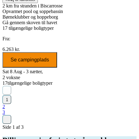
2 km fra stranden i Biscarrosse
Opvarmet pool og soppebassin
Børneklubber og hoppeborg
Gå gennem skoven til havet
17
tilgængelige boligtyper
Fra:
6.263 kr.
Se campingplads
Sat 8 Aug - 3 nætter,
2 voksne
17
tilgængelige boligtyper
1
2
3
Side 1 af 3