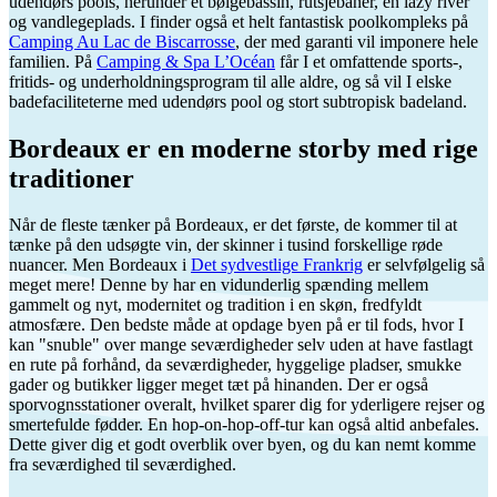
udendørs pools, herunder et bølgebassin, rutsjebaner, en lazy river
og vandlegeplads. I finder også et helt fantastisk poolkompleks på
Camping Au Lac de Biscarrosse
, der med garanti vil imponere hele
familien. På
Camping & Spa L’Océan
får I et omfattende sports-,
fritids- og underholdningsprogram til alle aldre, og så vil I elske
badefaciliteterne med udendørs pool og stort subtropisk badeland.
Bordeaux er en moderne storby med rige
traditioner
Når de fleste tænker på Bordeaux, er det første, de kommer til at
tænke på den udsøgte vin, der skinner i tusind forskellige røde
nuancer. Men Bordeaux i
Det sydvestlige Frankrig
er selvfølgelig så
meget mere! Denne by har en vidunderlig spænding mellem
gammelt og nyt, modernitet og tradition i en skøn, fredfyldt
atmosfære. Den bedste måde at opdage byen på er til fods, hvor I
kan "snuble" over mange seværdigheder selv uden at have fastlagt
en rute på forhånd, da ​​seværdigheder, hyggelige pladser, smukke
gader og butikker ligger meget tæt på hinanden. Der er også
sporvognsstationer overalt, hvilket sparer dig for yderligere rejser og
smertefulde fødder. En hop-on-hop-off-tur kan også altid anbefales.
Dette giver dig et godt overblik over byen, og du kan nemt komme
fra seværdighed til seværdighed.