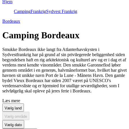
Hjem
Camping
Frankrig
Sydvest Frankrig
Bordeaux
Camping Bordeaux
Smukke Bordeaux ikke langt fra Atlanterhavskysten i
Sydvestfrankrig har på grund af sin privilegerede beliggenhed siden
begyndelsen haft en rig arkitektonisk og kulturel arv og er i dag et af
verdens mest kendte vinområder. Den smukke Garonneflod løber
gennem området i en generøs, halvmåneformet bue, hvilket har givet
havnen sit unikke navn Port de la Lune - Månens Havn. Den gamle
bydel Vieux Bordeaux har siden 2007 været på UNESCO's
verdensarvsliste og er hjemsted for utallige seværdigheder, som I
selvfølgelig skal opleve på jeres ferie i Bordeaux.
Læs mere
Vælg land
Vælg område
Vælg dato