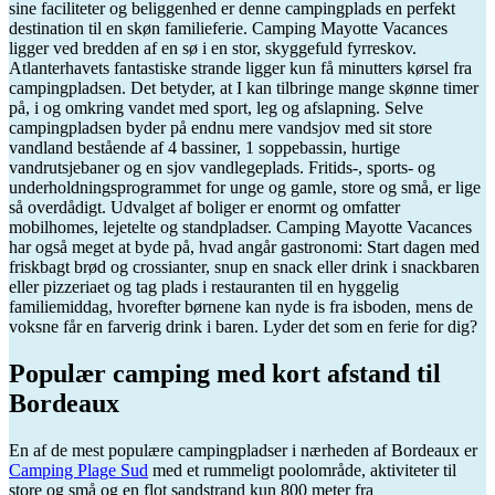
sine faciliteter og beliggenhed er denne campingplads en perfekt
destination til en skøn familieferie. Camping Mayotte Vacances
ligger ved bredden af ​​en sø i en stor, skyggefuld fyrreskov.
Atlanterhavets fantastiske strande ligger kun få minutters kørsel fra
campingpladsen. Det betyder, at I kan tilbringe mange skønne timer
på, i og omkring vandet med sport, leg og afslapning. Selve
campingpladsen byder på endnu mere vandsjov med sit store
vandland bestående af 4 bassiner, 1 soppebassin, hurtige
vandrutsjebaner og en sjov vandlegeplads. Fritids-, sports- og
underholdningsprogrammet for unge og gamle, store og små, er lige
så overdådigt. Udvalget af boliger er enormt og omfatter
mobilhomes, lejetelte og standpladser. Camping Mayotte Vacances
har også meget at byde på, hvad angår gastronomi: Start dagen med
friskbagt brød og crossianter, snup en snack eller drink i snackbaren
eller pizzeriaet og tag plads i restauranten til en hyggelig
familiemiddag, hvorefter børnene kan nyde is fra isboden, mens de
voksne får en farverig drink i baren. Lyder det som en ferie for dig?
Populær camping med kort afstand til
Bordeaux
En af de mest populære campingpladser i nærheden af ​​Bordeaux er
Camping Plage Sud
med et rummeligt poolområde, aktiviteter til
store og små og en flot sandstrand kun 800 meter fra