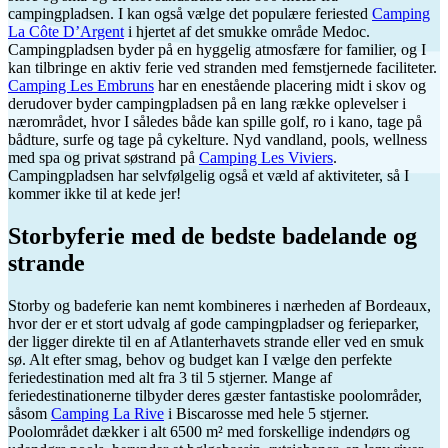
campingpladsen. I kan også vælge det populære feriested
Camping
La Côte D’Argent
i hjertet af det smukke område Medoc.
Campingpladsen byder på en hyggelig atmosfære for familier, og I
kan tilbringe en aktiv ferie ved stranden med femstjernede faciliteter.
Camping Les Embruns
har en enestående placering midt i skov og
derudover byder campingpladsen på en lang række oplevelser i
nærområdet, hvor I således både kan spille golf, ro i kano, tage på
bådture, surfe og tage på cykelture. Nyd vandland, pools, wellness
med spa og privat søstrand på
Camping Les Viviers
.
Campingpladsen har selvfølgelig også et væld af aktiviteter, så I
kommer ikke til at kede jer!
Storbyferie med de bedste badelande og
strande
Storby og badeferie kan nemt kombineres i nærheden af ​​Bordeaux,
hvor der er et stort udvalg af gode campingpladser og ferieparker,
der ligger direkte til en af Atlanterhavets strande eller ved en smuk
sø. Alt efter smag, behov og budget kan I vælge den perfekte
feriedestination med alt fra 3 til 5 stjerner. Mange af
feriedestinationerne tilbyder deres gæster fantastiske poolområder,
såsom
Camping La Rive
i Biscarosse med hele 5 stjerner.
Poolområdet dækker i alt 6500 m² med forskellige indendørs og