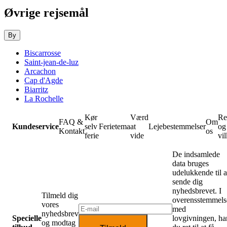
Øvrige rejsemål
By
Biscarrosse
Saint-jean-de-luz
Arcachon
Cap d'Agde
Biarritz
La Rochelle
Kør
Værd
Re
FAQ &
Om
Kundeservice
selv
Ferietema
at
Lejebestemmelser
og
Kontakt
os
ferie
vide
vil
De indsamlede
data bruges
udelukkende til a
sende dig
nyhedsbrevet. I
Tilmeld dig
overensstemmels
vores
med
nyhedsbrev
Specielle
lovgivningen, ha
og modtag