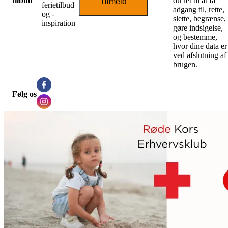
tilbud
du ret til at få
Tilmeld
ferietilbud
adgang til, rette,
og -
slette, begrænse,
inspiration
gøre indsigelse,
og bestemme,
hvor dine data er
ved afslutning af
brugen.
Følg os