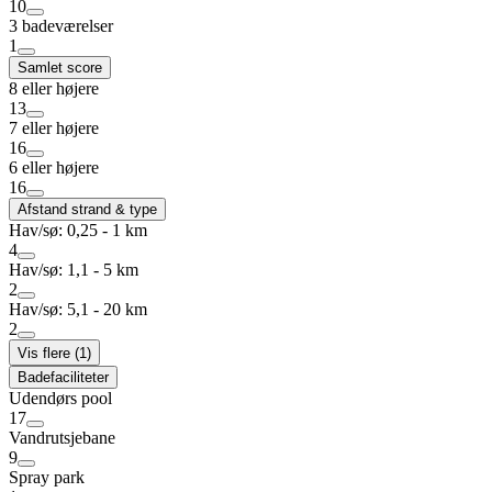
10
3 badeværelser
1
Samlet score
8 eller højere
13
7 eller højere
16
6 eller højere
16
Afstand strand & type
Hav/sø: 0,25 - 1 km
4
Hav/sø: 1,1 - 5 km
2
Hav/sø: 5,1 - 20 km
2
Vis flere (1)
Badefaciliteter
Udendørs pool
17
Vandrutsjebane
9
Spray park