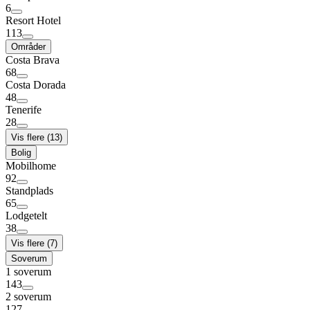
6
Resort Hotel
113
Områder
Costa Brava
68
Costa Dorada
48
Tenerife
28
Vis flere (13)
Bolig
Mobilhome
92
Standplads
65
Lodgetelt
38
Vis flere (7)
Soverum
1 soverum
143
2 soverum
127