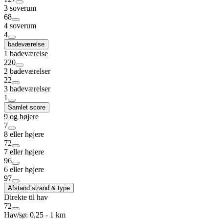
3 soverum
68
4 soverum
4
badeværelse
1 badeværelse
220
2 badeværelser
22
3 badeværelser
1
Samlet score
9 og højere
7
8 eller højere
72
7 eller højere
96
6 eller højere
97
Afstand strand & type
Direkte til hav
72
Hav/sø: 0,25 - 1 km