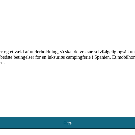
r og et væld af underholdning, så skal de voksne selvfølgelig også k
bedste betingelser for en luksuriøs campingferie i Spanien. Et mobilho
en.
Filtre