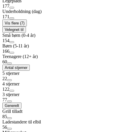
Legeplads
177
Underholdning (dag)
171
Vis flere (7)
Velegnet til
Små børn (0-4 år)
154
Børn (5-11 år)
166
Teenagere (12+ år)
60
Antal stjerner
5 stjerner
22
4 stjerner
122
3 stjerner
77
Generelt
Grill tilladt
85
Ladestandere til elbil
56